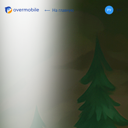
Overmobile
На главную
РУ
EN