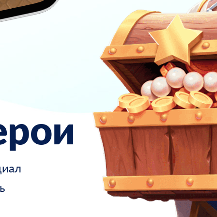
ерои
циал
ь