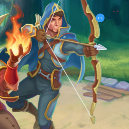
РУ
EN